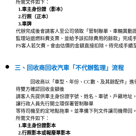
所需文件如下：
1.車主身份證（影本）
2.行照（正本）
3.車牌
代辦完成後會請客人至公司領取「管制聯單、車輛異動
監理站退燃料費支票、並給予該扣除費用的餘款」完成
PS客人若欠費，會由估價的金額直接扣除。待完成手續
三、回收商回收汽車「不代辦監理」流程
回收商以「車型、年份、CC數、及其餘配件」進
待雙方確認回收金額後
請客人先提供車主身份證字號、姓名
、車號、戶籍地址
讓行政人員先行開立
環保署管制聯單
等待司機至約定地點拖車。並準備下列文件讓司機帶回
所需文件如下：
1.車主身份證影本
2.行照影本或報廢單影本