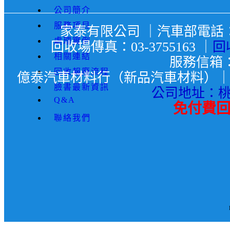
公司簡介
服務項目
家泰有限公司 ｜汽車部電話：03-
處理實例
回收場傳真：03-3755163 ｜
回
相關連結
服務信箱
回收報廢流程
億泰汽車材料行（新品汽車材料）｜聯絡電話
臉書最新資訊
公司地址：桃
Q&A
免付費回收
聯絡我們