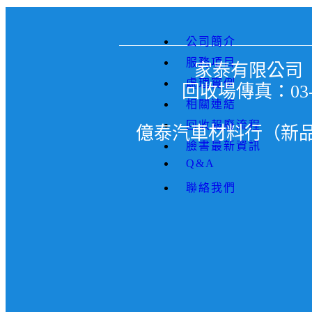
公司簡介
服務項目
家泰有限公司 ｜汽
處理實例
回收場傳真：03-3
相關連結
回收報廢流程
億泰汽車材料行（新品汽車
臉書最新資訊
Q&A
聯絡我們