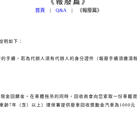
《報廢篇》
首頁
|
Q&A
|
《報廢篇》
說明如下：
廢的手續，若為代辦人須有代辦人的身分證件（報廢手續須繳清
收現金回饋金。在車體拖吊的同時，回收商會向您索取一份車籍
齡7年（含）以上）環保署提供廢車回收獎勵金汽車為1000元、機