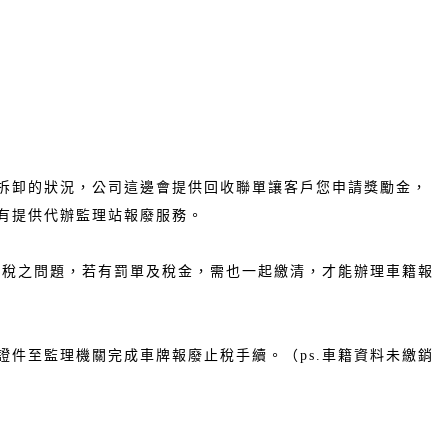
拆卸的狀況，公司這邊會提供回收聯單讓客戶您申請獎勵金，
有提供代辦監理站報廢服務。
退稅之問題，若有罰單及稅金，需也一起繳清，才能辦理車籍報
件至監理機關完成車牌報廢止稅手續。（ps.車籍資料未繳銷