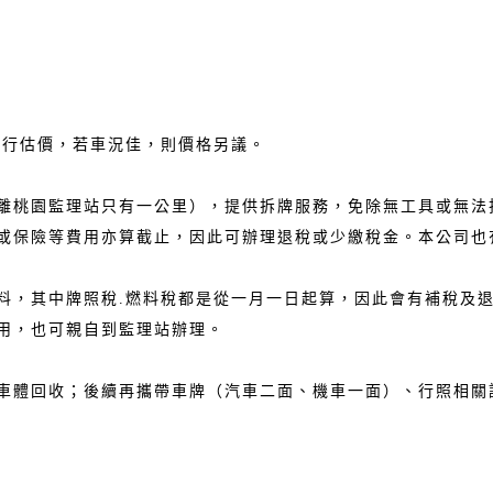
進行估價，若車況佳，則價格另議。
離桃園監理站只有一公里），提供拆牌服務，免除無工具或無法
或保險等費用亦算截止，因此可辦理退稅或少繳稅金。本公司也
料，其中牌照稅.燃料稅都是從一月一日起算，因此會有補稅及
用，也可親自到監理站辦理。
車體回收；後續再攜帶車牌（汽車二面、機車一面）、行照相關證