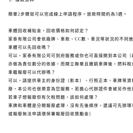
簡單2步驟就可以完成線上申請程序。放款時間約為3週。
車體回收補貼金，回收價格如何認定？
家泰有限公司會依廠牌、車款、CC數、車況等狀況的不同
車體可以先回收嗎？
可以，家泰有限公司可到府服務或你也可直接開到本公司（
亦做為責任劃分的依據，而開立聯單且繳銷車牌後，燃料稅
車籍報廢可以代辦嗎？
可以，請提供車主的身份證（影本）、行照正本、車牌等資
廢，本公司也很樂意為您服務。若擔心代辦證件會被另作他
若車子想報廢但有欠稅問題，該如何處理？
車牌和車體是分開報廢處理，沒有先後順序，建議可先辦理
或報廢無法申請環保署報廢回收獎勵金）