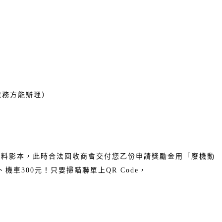
稅務方能辦理）
資料影本，此時合法回收商會交付您乙份申請獎勵金用「廢機動
車300元！只要掃瞄聯單上QR Code，